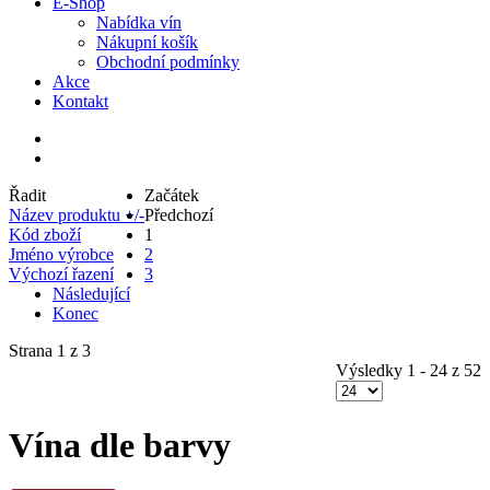
E-Shop
Nabídka vín
Nákupní košík
Obchodní podmínky
Akce
Kontakt
Řadit
Začátek
Název produktu +/-
Předchozí
Kód zboží
1
Jméno výrobce
2
Výchozí řazení
3
Následující
Konec
Strana 1 z 3
Výsledky 1 - 24 z 52
Vína dle barvy