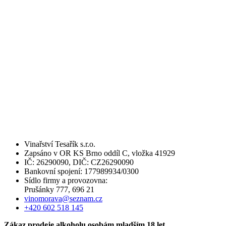
Vinařství Tesařík s.r.o.
Zapsáno v OR KS Brno oddíl C, vložka 41929
IČ: 26290090, DIČ: CZ26290090
Bankovní spojení: 177989934/0300
Sídlo firmy a provozovna:
Prušánky 777, 696 21
vinomorava@seznam.cz
+420 602 518 145
Zákaz prodeje alkoholu osobám mladším 18 let.