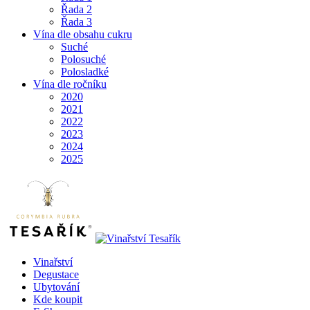
Řada 2
Řada 3
Vína dle obsahu cukru
Suché
Polosuché
Polosladké
Vína dle ročníku
2020
2021
2022
2023
2024
2025
Vinařství
Degustace
Ubytování
Kde koupit