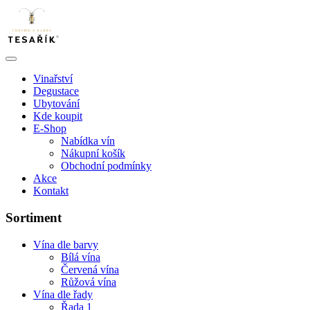
Vinařství
Degustace
Ubytování
Kde koupit
E-Shop
Nabídka vín
Nákupní košík
Obchodní podmínky
Akce
Kontakt
Sortiment
Vína dle barvy
Bílá vína
Červená vína
Růžová vína
Vína dle řady
Řada 1