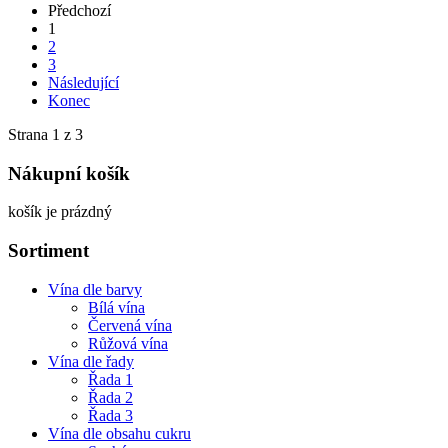
Předchozí
1
2
3
Následující
Konec
Strana 1 z 3
Nákupní košík
košík je prázdný
Sortiment
Vína dle barvy
Bílá vína
Červená vína
Růžová vína
Vína dle řady
Řada 1
Řada 2
Řada 3
Vína dle obsahu cukru