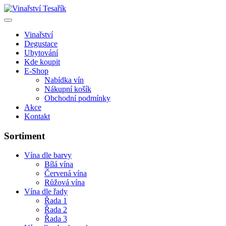
Vinařství
Degustace
Ubytování
Kde koupit
E-Shop
Nabídka vín
Nákupní košík
Obchodní podmínky
Akce
Kontakt
Sortiment
Vína dle barvy
Bílá vína
Červená vína
Růžová vína
Vína dle řady
Řada 1
Řada 2
Řada 3