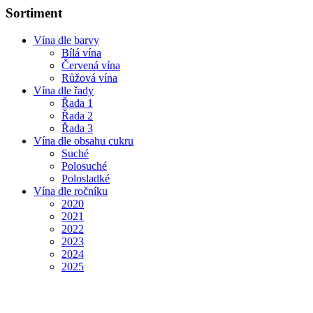
Sortiment
Vína dle barvy
Bílá vína
Červená vína
Růžová vína
Vína dle řady
Řada 1
Řada 2
Řada 3
Vína dle obsahu cukru
Suché
Polosuché
Polosladké
Vína dle ročníku
2020
2021
2022
2023
2024
2025