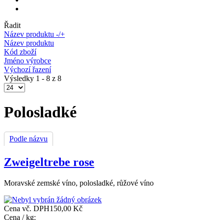
Řadit
Název produktu -/+
Název produktu
Kód zboží
Jméno výrobce
Výchozí řazení
Výsledky 1 - 8 z 8
Polosladké
Podle názvu
Zweigeltrebe rose
Moravské zemské víno, polosladké, růžové víno
Cena vč. DPH
150,00 Kč
Cena / kg: