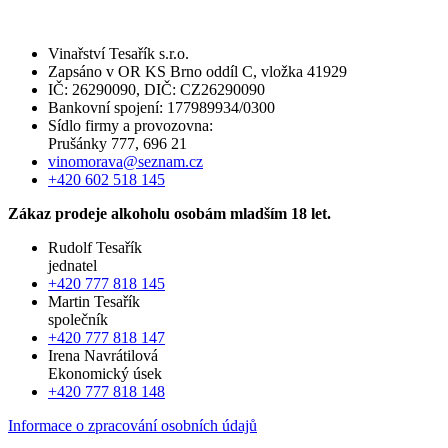
Vinařství Tesařík s.r.o.
Zapsáno v OR KS Brno oddíl C, vložka 41929
IČ: 26290090, DIČ: CZ26290090
Bankovní spojení: 177989934/0300
Sídlo firmy a provozovna:
Prušánky 777, 696 21
vinomorava@seznam.cz
+420 602 518 145
Zákaz prodeje alkoholu osobám mladším 18 let.
Rudolf Tesařík
jednatel
+420 777 818 145
Martin Tesařík
společník
+420 777 818 147
Irena Navrátilová
Ekonomický úsek
+420 777 818 148
Informace o zpracování osobních údajů