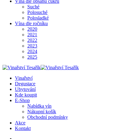
Vína dle obsahu cukru
Suché
Polosuché
Polosladké
Vína dle ročníku
2020
2021
2022
2023
2024
2025
Vinařství
Degustace
Ubytování
Kde koupit
E-Shop
Nabídka vín
Nákupní košík
Obchodní podmínky
Akce
Kontakt