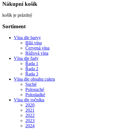
Nákupní košík
košík je prázdný
Sortiment
Vína dle barvy
Bílá vína
Červená vína
Růžová vína
Vína dle řady
Řada 1
Řada 2
Řada 3
Vína dle obsahu cukru
Suché
Polosuché
Polosladké
Vína dle ročníku
2020
2021
2022
2023
2024