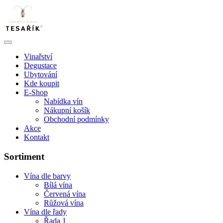
Vinařství
Degustace
Ubytování
Kde koupit
E-Shop
Nabídka vín
Nákupní košík
Obchodní podmínky
Akce
Kontakt
Sortiment
Vína dle barvy
Bílá vína
Červená vína
Růžová vína
Vína dle řady
Řada 1