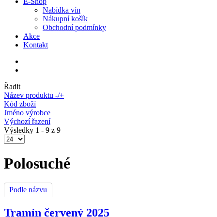
E-Shop
Nabídka vín
Nákupní košík
Obchodní podmínky
Akce
Kontakt
Řadit
Název produktu -/+
Kód zboží
Jméno výrobce
Výchozí řazení
Výsledky 1 - 9 z 9
Polosuché
Podle názvu
Tramín červený 2025