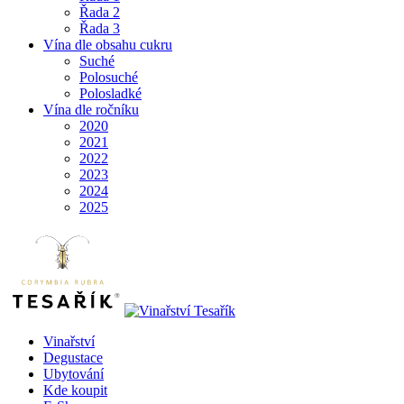
Řada 2
Řada 3
Vína dle obsahu cukru
Suché
Polosuché
Polosladké
Vína dle ročníku
2020
2021
2022
2023
2024
2025
Vinařství
Degustace
Ubytování
Kde koupit