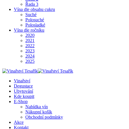
Řada 3
Vína dle obsahu cukru
Suché
Polosuché
Polosladké
Vína dle ročníku
2020
2021
2022
2023
2024
2025
Vinařství
Degustace
Ubytování
Kde koupit
E-Shop
Nabídka vín
Nákupní košík
Obchodní podmínky
Akce
Kontakt