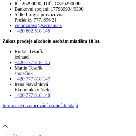
IČ: 26290090, DIČ: CZ26290090
Bankovní spojení: 177989934/0300
Sídlo firmy a provozovna:
Prušánky 777, 696 21
vinomorava@seznam.cz
+420 602 518 145
Zákaz prodeje alkoholu osobám mladším 18 let.
Rudolf Tesařík
jednatel
+420 777 818 145
Martin Tesařík
společník
+420 777 818 147
Irena Navrátilová
Ekonomický úsek
+420 777 818 148
Informace o zpracování osobních údajů