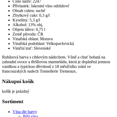
Číslo šarže: 2247
Přívlastek: Jakostní víno odrůdové
Obsah cukru: suché
Zbytkový cukr: 0,3 g/l
Kyseliny: 5,3 g/l
Alkohol: 13% obj.
Objem láhve: 0,75 l
Země původu: ČR
Vinařská oblast: Morava
Vinařská podoblast: Velkopavlovická
Viniční trať: Slovenské
Rubínová barva s cihlovým nádechem. Vůně a chuť bohatá na
zahradní ovoce a třešňovou marmeládu, která je doplněná jemnou
vanilkou a typickou dřevitostí z 18 měsíčního zrání ve
francouzských sudech Tonnellerie Tremeaux.
Nákupní košík
košík je prázdný
Sortiment
Vína dle barvy
Bílá vína