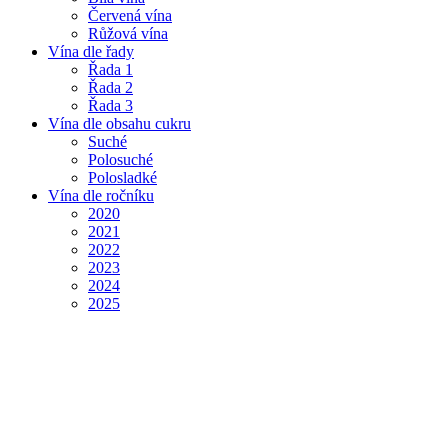
Červená vína
Růžová vína
Vína dle řady
Řada 1
Řada 2
Řada 3
Vína dle obsahu cukru
Suché
Polosuché
Polosladké
Vína dle ročníku
2020
2021
2022
2023
2024
2025