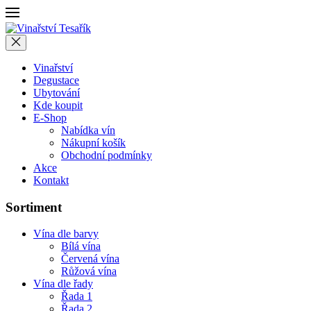
Vinařství
Degustace
Ubytování
Kde koupit
E-Shop
Nabídka vín
Nákupní košík
Obchodní podmínky
Akce
Kontakt
Sortiment
Vína dle barvy
Bílá vína
Červená vína
Růžová vína
Vína dle řady
Řada 1
Řada 2