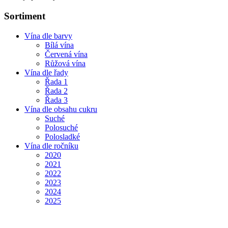
Sortiment
Vína dle barvy
Bílá vína
Červená vína
Růžová vína
Vína dle řady
Řada 1
Řada 2
Řada 3
Vína dle obsahu cukru
Suché
Polosuché
Polosladké
Vína dle ročníku
2020
2021
2022
2023
2024
2025