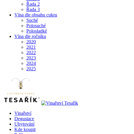
Řada 2
Řada 3
Vína dle obsahu cukru
Suché
Polosuché
Polosladké
Vína dle ročníku
2020
2021
2022
2023
2024
2025
Vinařství
Degustace
Ubytování
Kde koupit