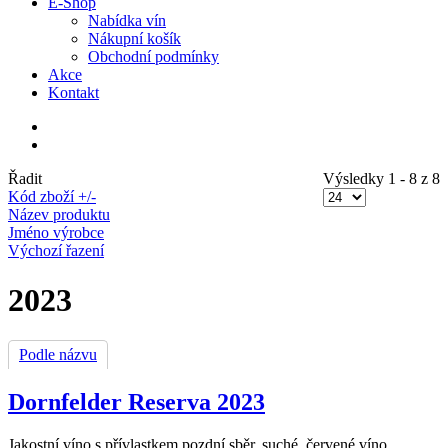
E-Shop
Nabídka vín
Nákupní košík
Obchodní podmínky
Akce
Kontakt
Řadit
Výsledky 1 - 8 z 8
Kód zboží +/-
Název produktu
Jméno výrobce
Výchozí řazení
2023
Podle názvu
Dornfelder Reserva 2023
Jakostní víno s přívlastkem pozdní sběr, suché, červené víno