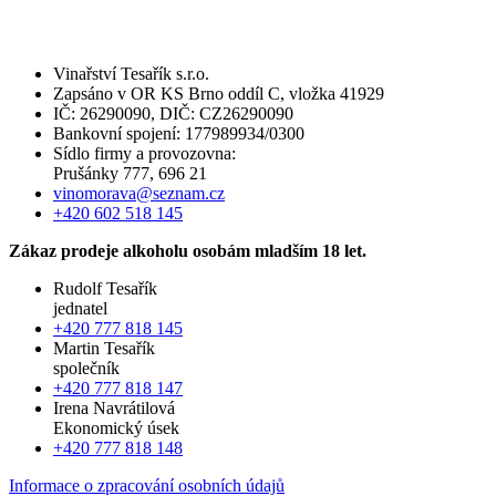
Vinařství Tesařík s.r.o.
Zapsáno v OR KS Brno oddíl C, vložka 41929
IČ: 26290090, DIČ: CZ26290090
Bankovní spojení: 177989934/0300
Sídlo firmy a provozovna:
Prušánky 777, 696 21
vinomorava@seznam.cz
+420 602 518 145
Zákaz prodeje alkoholu osobám mladším 18 let.
Rudolf Tesařík
jednatel
+420 777 818 145
Martin Tesařík
společník
+420 777 818 147
Irena Navrátilová
Ekonomický úsek
+420 777 818 148
Informace o zpracování osobních údajů