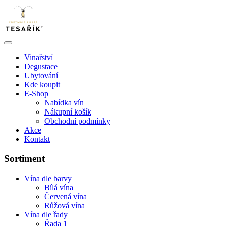
Vinařství
Degustace
Ubytování
Kde koupit
E-Shop
Nabídka vín
Nákupní košík
Obchodní podmínky
Akce
Kontakt
Sortiment
Vína dle barvy
Bílá vína
Červená vína
Růžová vína
Vína dle řady
Řada 1