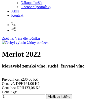
Nákupní košík
Obchodní podmínky
Akce
Kontakt
Zpět na: Vína dle ročníku
Merlot 2022
Moravské zemské víno, suché, červené víno
Původní cena
230,00 Kč
Cena vč. DPH
161,00 Kč
Cena bez DPH
133,06 Kč
Cena / kg: