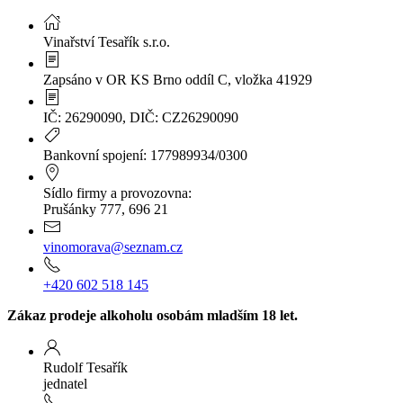
Vinařství Tesařík s.r.o.
Zapsáno v OR KS Brno oddíl C, vložka 41929
IČ: 26290090, DIČ: CZ26290090
Bankovní spojení: 177989934/0300
Sídlo firmy a provozovna:
Prušánky 777, 696 21
vinomorava@seznam.cz
+420 602 518 145
Zákaz prodeje alkoholu osobám mladším 18 let.
Rudolf Tesařík
jednatel