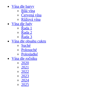
Vína dle barvy
Bílá vína
Červená vína
Růžová vína
Vína dle řady
Řada 1
Řada 2
Řada 3
Vína dle obsahu cukru
Suché
Polosuché
Polosladké
Vína dle ročníku
2020
2021
2022
2023
2024
2025