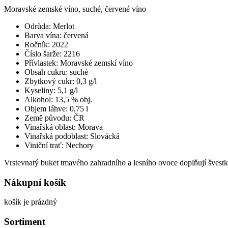
Moravské zemské víno, suché, červené víno
Odrůda: Merlot
Barva vína: červená
Ročník: 2022
Číslo šarže: 2216
Přívlastek: Moravské zemskí víno
Obsah cukru: suché
Zbytkový cukr: 0,3 g/l
Kyseliny: 5,1 g/l
Alkohol: 13,5 % obj.
Objem láhve: 0,75 l
Země původu: ČR
Vinařská oblast: Morava
Vinařská podoblast: Slovácká
Viniční trať: Nechory
Vrstevnatý buket tmavého zahradního a lesního ovoce doplňují švestk
Nákupní košík
košík je prázdný
Sortiment