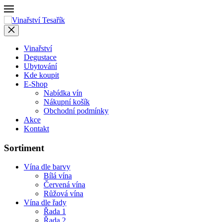
Vinařství
Degustace
Ubytování
Kde koupit
E-Shop
Nabídka vín
Nákupní košík
Obchodní podmínky
Akce
Kontakt
Sortiment
Vína dle barvy
Bílá vína
Červená vína
Růžová vína
Vína dle řady
Řada 1
Řada 2