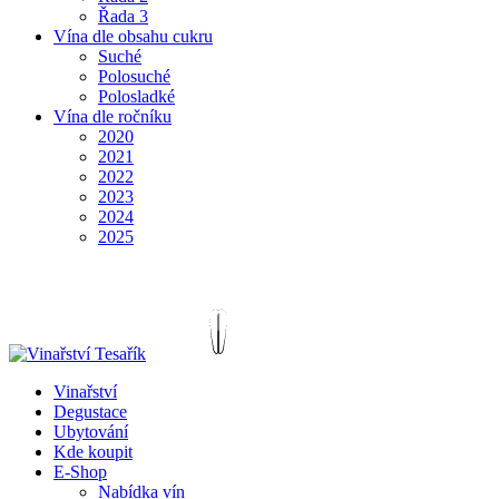
Řada 3
Vína dle obsahu cukru
Suché
Polosuché
Polosladké
Vína dle ročníku
2020
2021
2022
2023
2024
2025
Vinařství
Degustace
Ubytování
Kde koupit
E-Shop
Nabídka vín