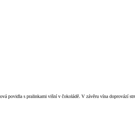
ová povidla s pralinkami višní v čokoládě. V závěru vína doprovází st