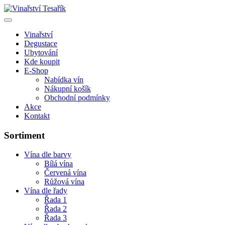
Vinařství
Degustace
Ubytování
Kde koupit
E-Shop
Nabídka vín
Nákupní košík
Obchodní podmínky
Akce
Kontakt
Sortiment
Vína dle barvy
Bílá vína
Červená vína
Růžová vína
Vína dle řady
Řada 1
Řada 2
Řada 3