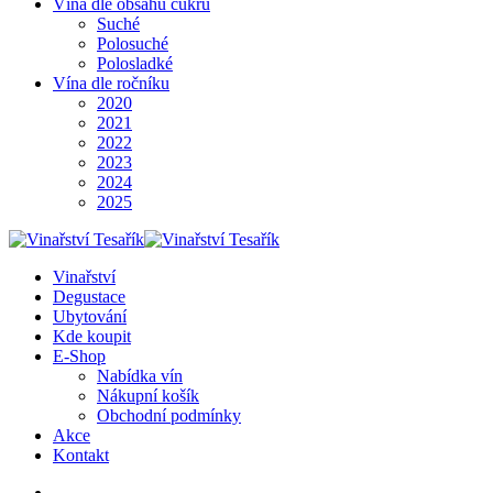
Vína dle obsahu cukru
Suché
Polosuché
Polosladké
Vína dle ročníku
2020
2021
2022
2023
2024
2025
Vinařství
Degustace
Ubytování
Kde koupit
E-Shop
Nabídka vín
Nákupní košík
Obchodní podmínky
Akce
Kontakt