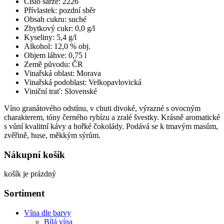
Číslo šarže: 2226
Přívlastek: pozdní sběr
Obsah cukru: suché
Zbytkový cukr: 0,0 g/l
Kyseliny: 5,4 g/l
Alkohol: 12,0 % obj.
Objem láhve: 0,75 l
Země původu: ČR
Vinařská oblast: Morava
Vinařská podoblast: Velkopavlovická
Viniční trať: Slovenské
Víno granátového odstínu, v chuti divoké, výrazné s ovocným
charakterem, tóny černého rybízu a zralé švestky. Krásně aromatické
s vůní kvalitní kávy a hořké čokolády. Podává se k tmavým masům,
zvěřině, huse, měkkým sýrům.
Nákupní košík
košík je prázdný
Sortiment
Vína dle barvy
Bílá vína