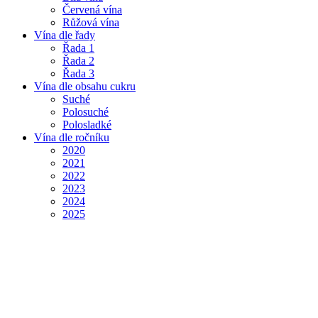
Červená vína
Růžová vína
Vína dle řady
Řada 1
Řada 2
Řada 3
Vína dle obsahu cukru
Suché
Polosuché
Polosladké
Vína dle ročníku
2020
2021
2022
2023
2024
2025